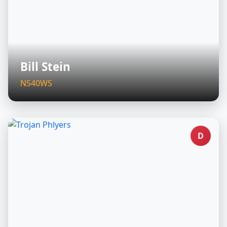
Bill Stein
N540WS
D