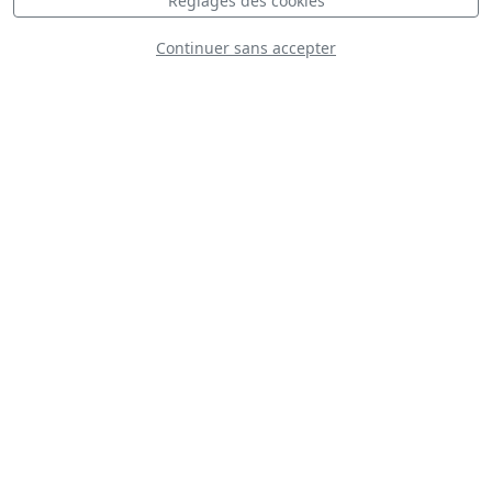
Réglages des cookies
FT-306
Continuer sans accepter
D
Warbird Thunder