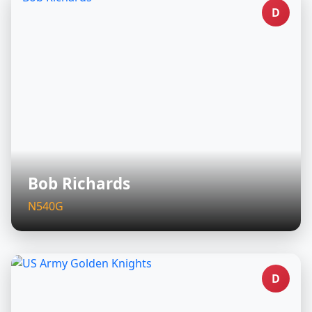
D
Bob Richards
N540G
D