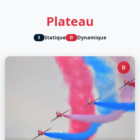
Plateau
Statique
Dynamique
S
D
D