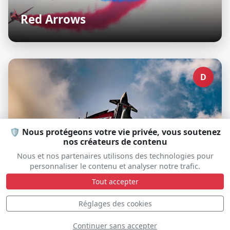
Red Arrows
D
🛡️ Nous protégeons votre vie privée, vous soutenez
nos créateurs de contenu
Nous et nos partenaires utilisons des technologies pour
personnaliser le contenu et analyser notre trafic.
Tout accepter
Typhoon Display Team Royal Air
Réglages des cookies
Force
Continuer sans accepter