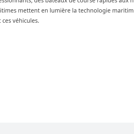
essionnants, des bateaux de course rapides aux n
itimes mettent en lumière la technologie mariti
 ces véhicules.