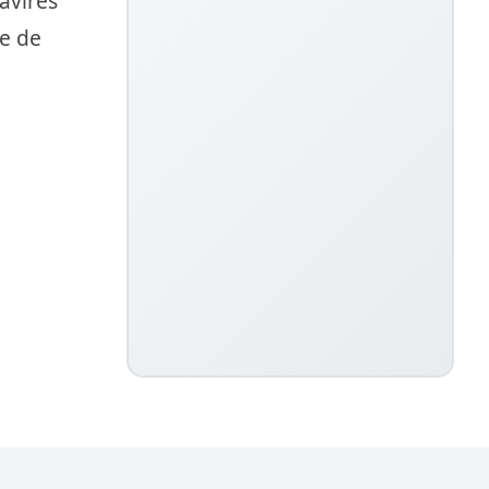
avires
me de