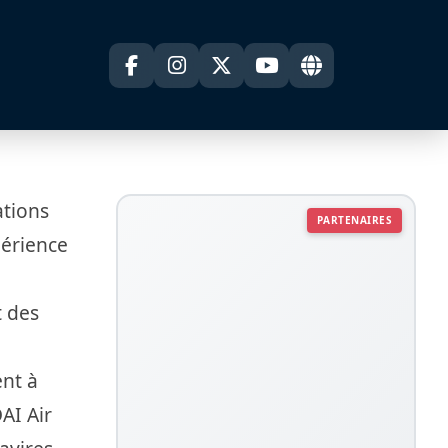
ations
PARTENAIRES
périence
t des
ent à
AI Air