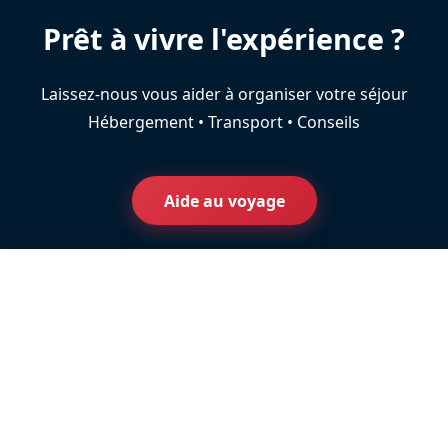
Prêt à vivre l'expérience ?
Laissez-nous vous aider à organiser votre séjour
Hébergement • Transport • Conseils
Aide au voyage
🛡️ Nous protégeons votre vie privée, vous soutenez
nos créateurs de contenu
Nous et nos partenaires utilisons des technologies pour
personnaliser le contenu et analyser notre trafic.
Plateau
Tout accepter
Statique
Dynamique
S
D
Réglages des cookies