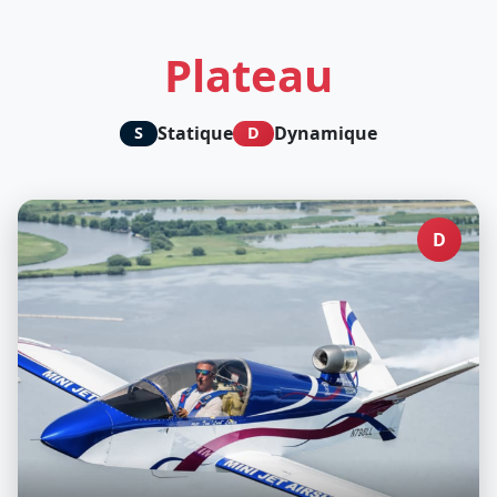
Plateau
Statique
Dynamique
S
D
D