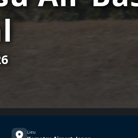
l
26
Lieu