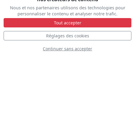
Nous et nos partenaires utilisons des technologies pour
personnaliser le contenu et analyser notre trafic.
Tout accepter
Plateau
Réglages des cookies
Continuer sans accepter
Statique
Dynamique
S
D
D