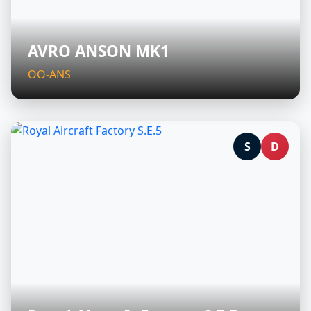
AVRO ANSON MK1
OO-ANS
S
D