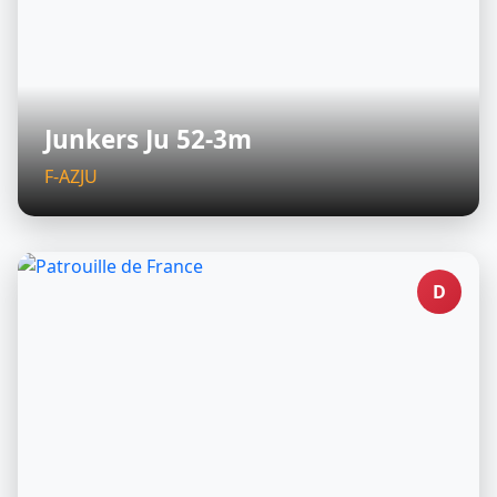
Junkers Ju 52-3m
F-AZJU
D