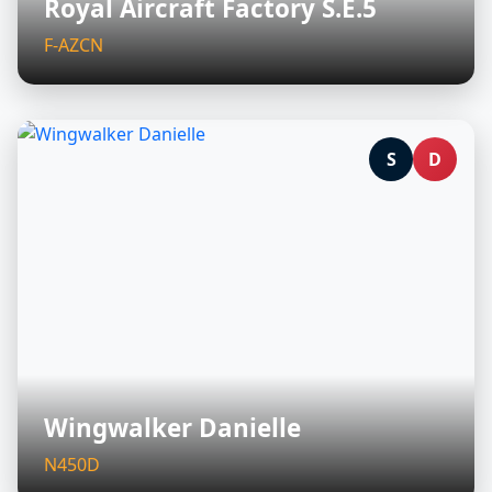
Royal Aircraft Factory S.E.5
F-AZCN
S
D
Wingwalker Danielle
N450D