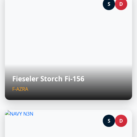
S
D
Fieseler Storch Fi-156
F-AZRA
S
D