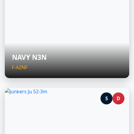
NAVY N3N
F-AZNF
S
D