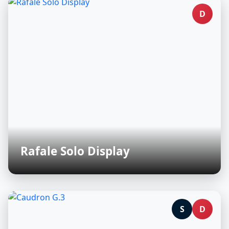
D
Rafale Solo Display
S
D