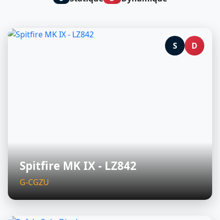
S
D
Spitfire MK IX - LZ842
G-CGZU