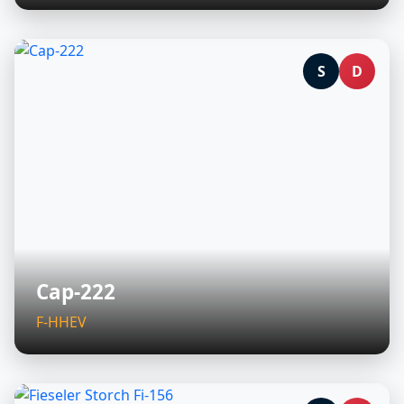
S
D
Cap-222
F-HHEV