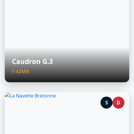
Caudron G.3
F-AZMB
S
D