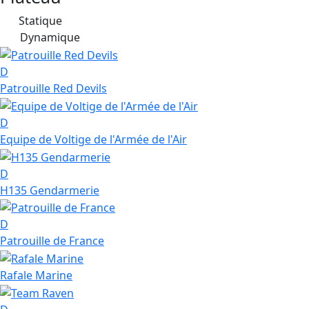
Statique
S
Dynamique
D
D
Patrouille Red Devils
D
Equipe de Voltige de l'Armée de l'Air
D
H135 Gendarmerie
D
Patrouille de France
Rafale Marine