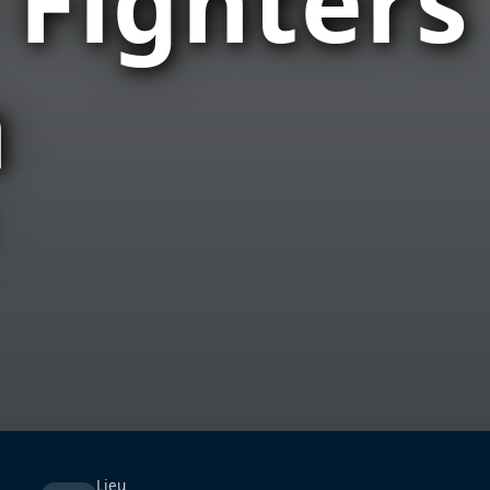
 Fighters
a
Lieu