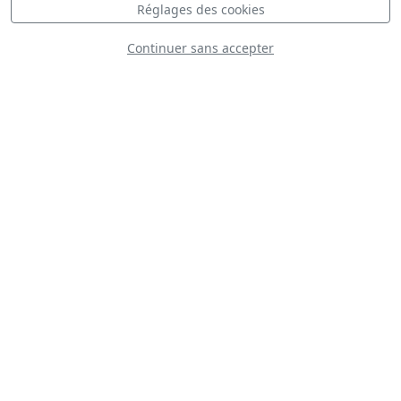
Réglages des cookies
Plateau
Continuer sans accepter
Statique
Dynamique
S
D
D
USMC MV-22 Osprey