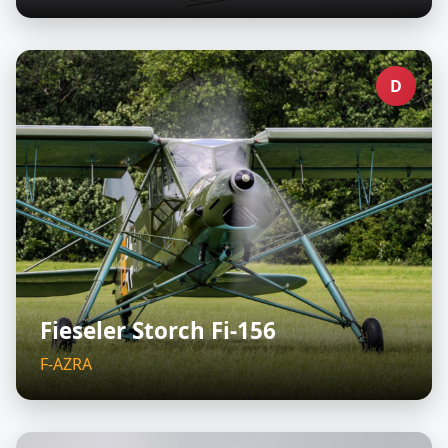
D
Fieseler Storch Fi-156
F-AZRA