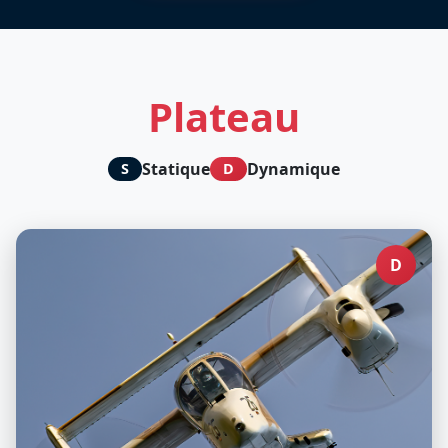
Plateau
Statique
Dynamique
S
D
D