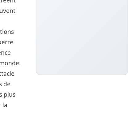
créent
euvent
tions
uerre
ence
e monde.
tacle
s de
s plus
 la