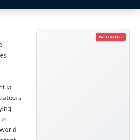
PARTENAIRES
e
les
nt la
tateurs
ying
 et
*World