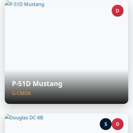
D
P-51D Mustang
G-CMDK
S
D