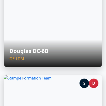
Douglas DC-6B
OE-LDM
S
D