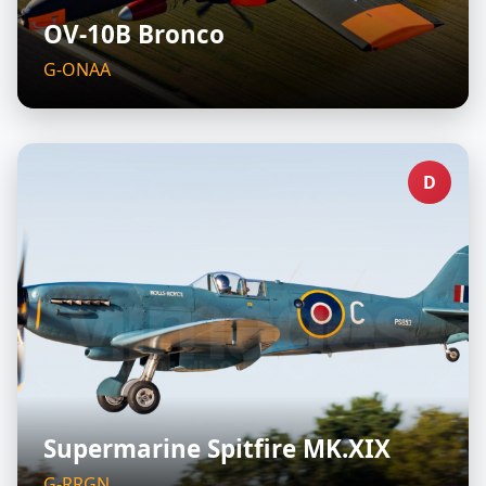
OV-10B Bronco
G-ONAA
D
Supermarine Spitfire MK.XIX
G-RRGN