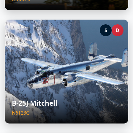
S
D
B-25J Mitchell
N6123C