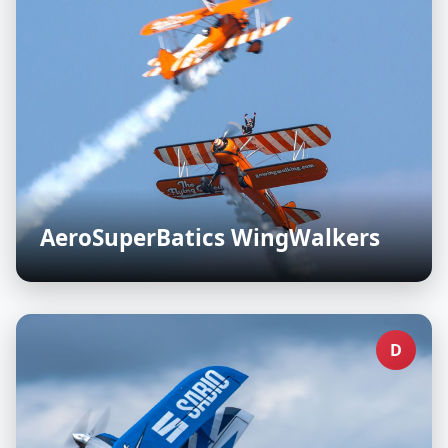
AeroSuperBatics WingWalkers
D