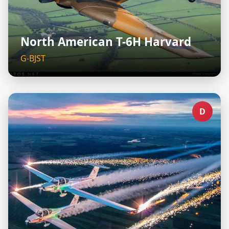
North American T-6H Harvard
G-BJST
D