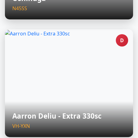
N45SS
D
Aarron Deliu - Extra 330sc
VH-YXN