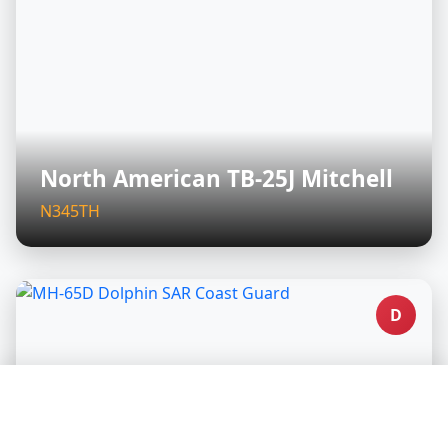
North American TB-25J Mitchell
N345TH
D
🛡️ Nous protégeons votre vie privée, vous soutenez
nos créateurs de contenu
Nous et nos partenaires utilisons des technologies pour