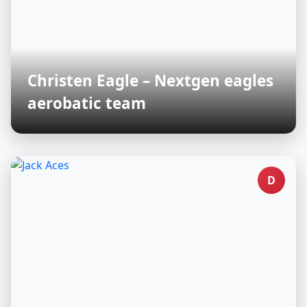
Christen Eagle – Nextgen eagles
aerobatic team
D