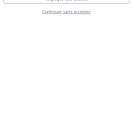
Continuer sans accepter
Mustang X-Ray
D