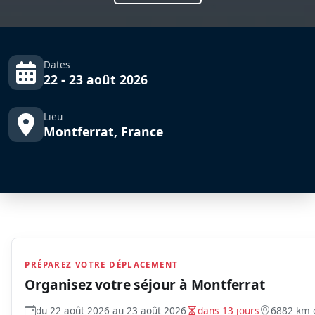
Dates
22 - 23 août 2026
Lieu
Montferrat, France
PRÉPAREZ VOTRE DÉPLACEMENT
Organisez votre séjour à
Montferrat
du 22 août 2026 au 23 août 2026
dans 13 jours
6882 km 