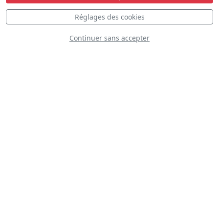
Réglages des cookies
Continuer sans accepter
C-17 West Coast Demo Team
D