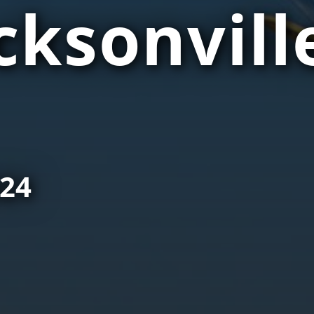
cksonvill
024