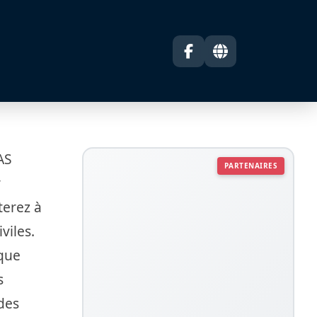
AS
PARTENAIRES
y
terez à
viles.
 que
s
des