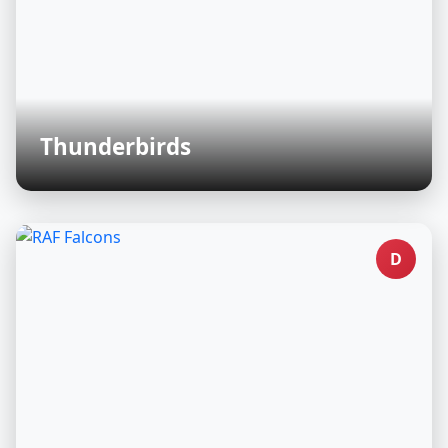
Thunderbirds
D