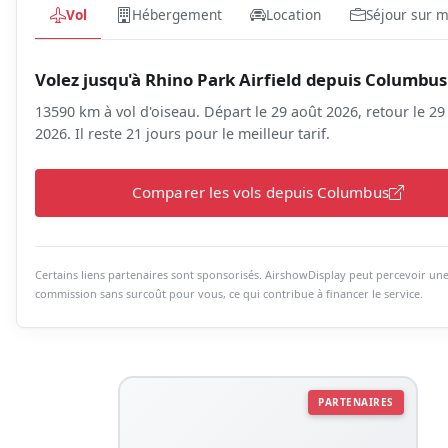
Vol
Hébergement
Location
Séjour sur 
Volez jusqu'à Rhino Park Airfield depuis Columbus
13590 km à vol d'oiseau. Départ le 29 août 2026, retour le 29
2026. Il reste 21 jours pour le meilleur tarif.
Comparer les vols depuis Columbus
Certains liens partenaires sont sponsorisés. AirshowDisplay peut percevoir un
commission sans surcoût pour vous, ce qui contribue à financer le service.
PARTENAIRES