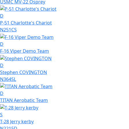
USMC MV-22 Osprey
D
P-51 Charlotte's Chariot
N251CS
D
F-16 Viper Demo Team
D
Stephen COVINGTON
N364SL
D
TITAN Aerobatic Team
S
T-28 Jerry kerby
N2215D