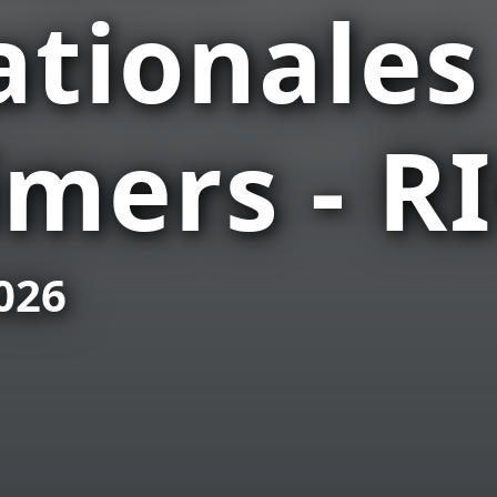
ationales
imers - R
026