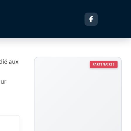
dié aux
PARTENAIRES
eur