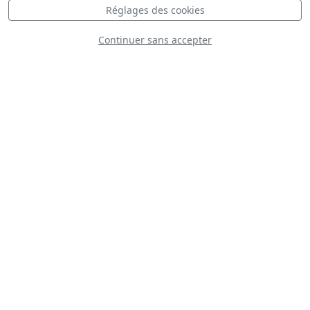
Réglages des cookies
Continuer sans accepter
DH-115 Vampire
N593RH
D