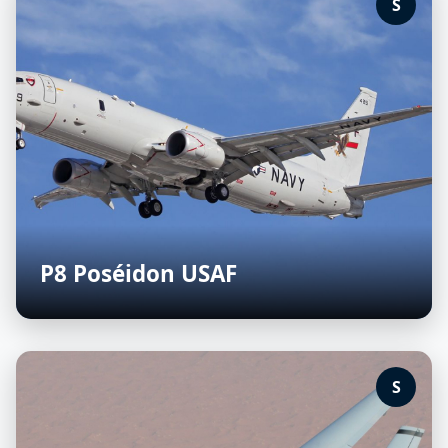
S
P8 Poséidon USAF
S