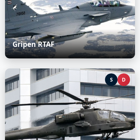
Gripen RTAF
S
D