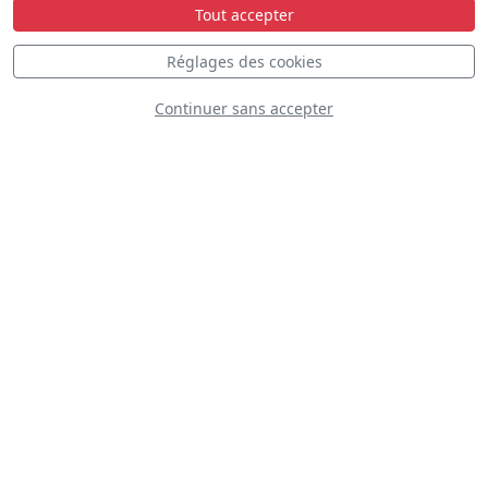
Tout accepter
Statique
Dynamique
S
D
Réglages des cookies
Continuer sans accepter
Patrouille Suisse