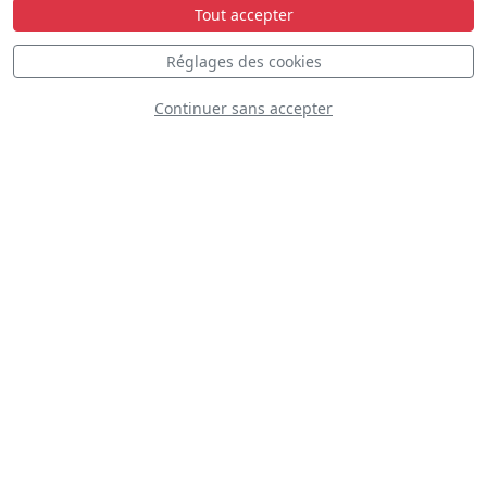
Tout accepter
Statique
Dynamique
S
D
Réglages des cookies
Continuer sans accepter
D
F-18 Swiss Hornet