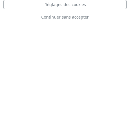
Réglages des cookies
D
Continuer sans accepter
North American P-51D Mustang
TC-SMO
D