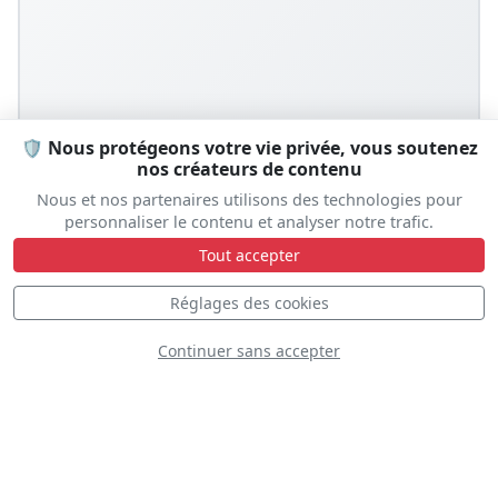
🛡️ Nous protégeons votre vie privée, vous soutenez
nos créateurs de contenu
Nous et nos partenaires utilisons des technologies pour
personnaliser le contenu et analyser notre trafic.
Tout accepter
Réglages des cookies
Prêt à vivre l'expérience ?
Continuer sans accepter
Laissez-nous vous aider à organiser votre séjour
Hébergement • Transport • Conseils