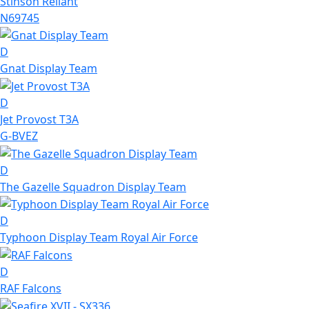
Stinson Reliant
N69745
D
Gnat Display Team
D
Jet Provost T3A
G-BVEZ
D
The Gazelle Squadron Display Team
D
Typhoon Display Team Royal Air Force
D
RAF Falcons