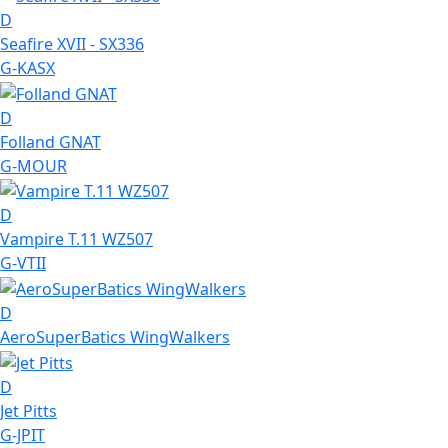
D
Seafire XVII - SX336
G-KASX
D
Folland GNAT
G-MOUR
D
Vampire T.11 WZ507
G-VTII
D
AeroSuperBatics WingWalkers
D
Jet Pitts
G-JPIT