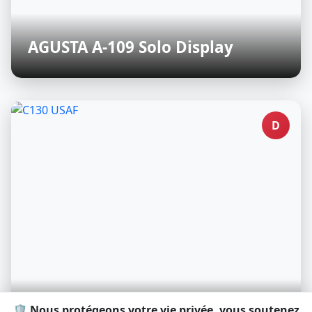
AGUSTA A-109 Solo Display
D
🛡️ Nous protégeons votre vie privée, vous soutenez