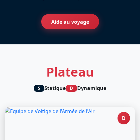
Aide au voyage
Plateau
Statique
Dynamique
S
D
D