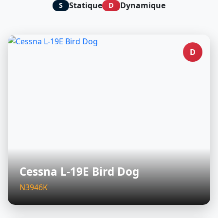
Statique
Dynamique
S
D
D
Cessna L-19E Bird Dog
N3946K