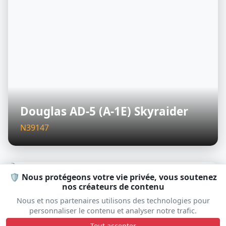
Douglas AD-5 (A-1E) Skyraider
N39147
🛡️ Nous protégeons votre vie privée, vous soutenez
D
nos créateurs de contenu
Nous et nos partenaires utilisons des technologies pour
personnaliser le contenu et analyser notre trafic.
Tout accepter