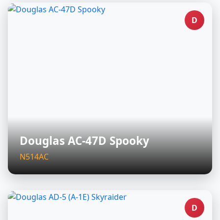
D
Douglas AC-47D Spooky
N514AC
D