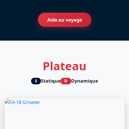
Aide au voyage
Plateau
Statique
Dynamique
S
D