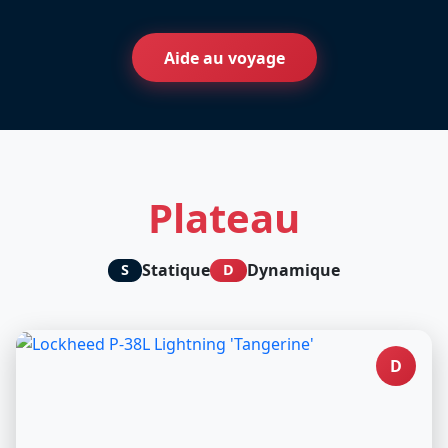
Aide au voyage
Plateau
Statique
Dynamique
S
D
D