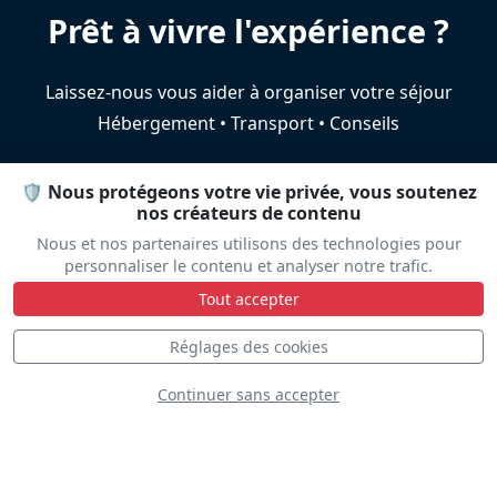
Prêt à vivre l'expérience ?
Laissez-nous vous aider à organiser votre séjour
Hébergement • Transport • Conseils
🛡️ Nous protégeons votre vie privée, vous soutenez
Aide au voyage
nos créateurs de contenu
Nous et nos partenaires utilisons des technologies pour
personnaliser le contenu et analyser notre trafic.
Tout accepter
Réglages des cookies
Plateau
Continuer sans accepter
Statique
Dynamique
S
D