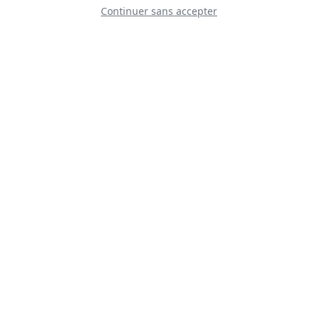
Continuer sans accepter
Prêt à vivre l'expérience ?
Laissez-nous vous aider à organiser votre séjour
Hébergement • Transport • Conseils