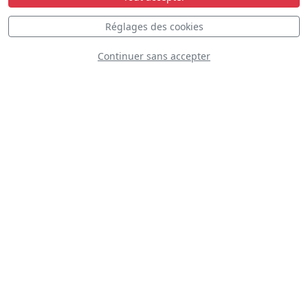
Laissez-nous vous aider à organiser votre séjour
Réglages des cookies
Hébergement • Transport • Conseils
Continuer sans accepter
Aide au voyage
Plateau
Le programme n'est pas encore disponible.