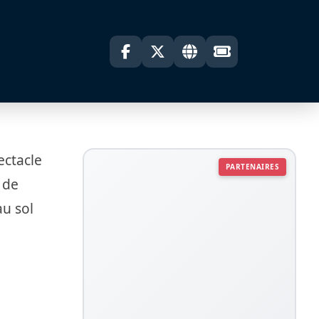
ectacle
PARTENAIRES
 de
au sol