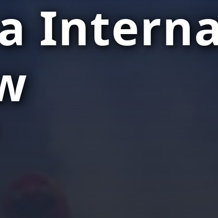
 Interna
w