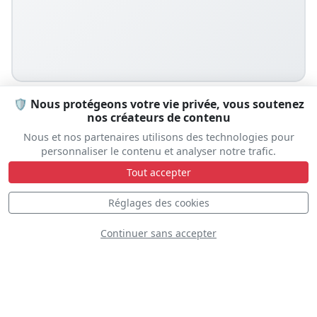
🛡️ Nous protégeons votre vie privée, vous soutenez
nos créateurs de contenu
Nous et nos partenaires utilisons des technologies pour
Prêt à vivre l'expérience ?
personnaliser le contenu et analyser notre trafic.
Tout accepter
Laissez-nous vous aider à organiser votre séjour
Réglages des cookies
Hébergement • Transport • Conseils
Continuer sans accepter
Aide au voyage