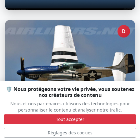
D
🛡️ Nous protégeons votre vie privée, vous soutenez
nos créateurs de contenu
North American TF-51D Mustang
Nous et nos partenaires utilisons des technologies pour
Crazy Horse 2
personnaliser le contenu et analyser notre trafic.
NL351DT
Tout accepter
Réglages des cookies