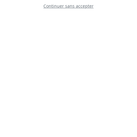
Continuer sans accepter
D
F-35A Demo Team
D