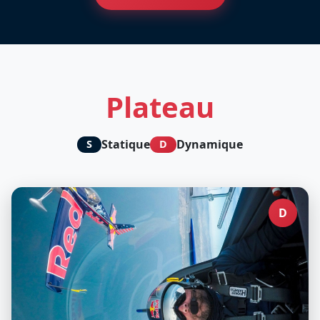
Plateau
Statique
Dynamique
S
D
D