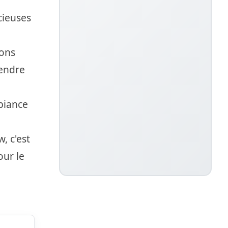
cieuses
ions
rendre
biance
, c'est
our le