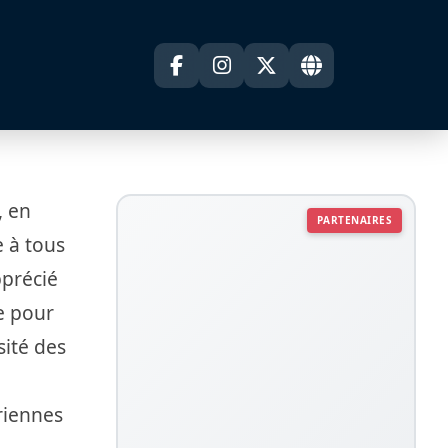
, en
PARTENAIRES
e à tous
pprécié
e pour
sité des
riennes