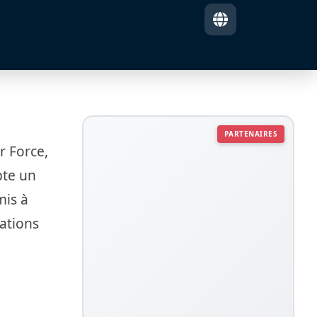
PARTENAIRES
r Force,
pte un
mis à
mations