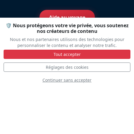
Aide au voyage
🛡️ Nous protégeons votre vie privée, vous soutenez
nos créateurs de contenu
Nous et nos partenaires utilisons des technologies pour
personnaliser le contenu et analyser notre trafic.
Tout accepter
Plateau
Réglages des cookies
Continuer sans accepter
Statique
Dynamique
S
D
D