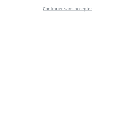
Continuer sans accepter
rsaf heron 1
Spitfire FR.14E