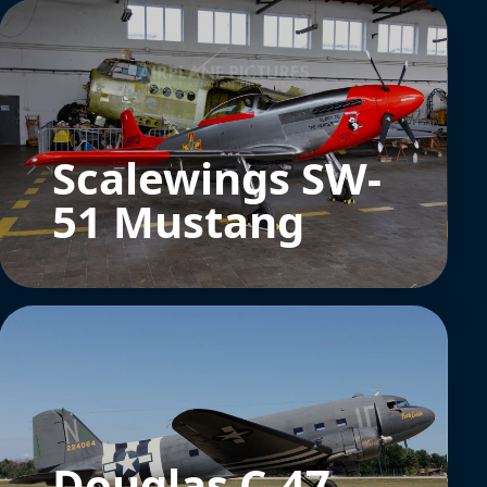
Scalewings SW-
51 Mustang
Douglas C-47