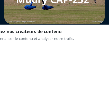
nez nos créateurs de contenu
naliser le contenu et analyser notre trafic.
REJOINS LA COMMUNAUTÉ
PRENDS DE L'ALTITUD
AVEC LES PASSIONNÉ
Discussions live, alertes airshows, coulisses des displays.
Une communauté qui partage la même passion du ciel.