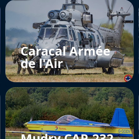
Caracal Armée
de l'Air
Mudry CAP-232