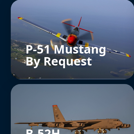
P-51 Mustang
By Request
B-52H