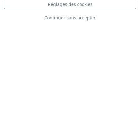
Réglages des cookies
Continuer sans accepter
Flying Dragons
Team
Scandinavian
Airshow