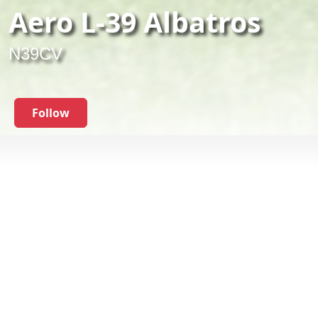
Aero L-39 Albatros
N39CV
Follow