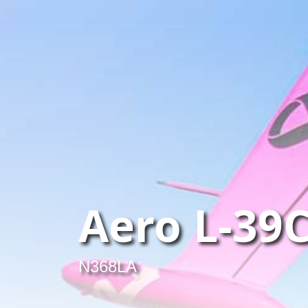
Aero L-39C
N368LA