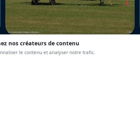
nez nos créateurs de contenu
naliser le contenu et analyser notre trafic.
REJOINS LA COMMUNAUTÉ
PRENDS DE L'ALTITUD
AVEC LES PASSIONNÉ
Discussions live, alertes airshows, coulisses des displays.
Une communauté qui partage la même passion du ciel.