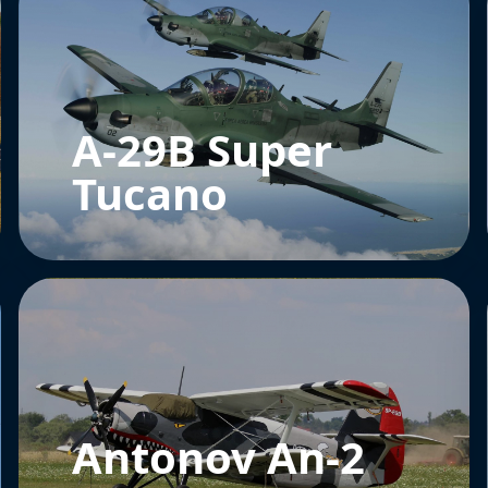
A-29B Super
Tucano
Antonov An-2