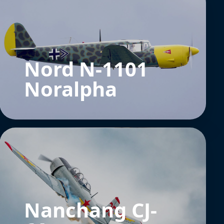
Nord N-1101
Noralpha
Nanchang CJ-