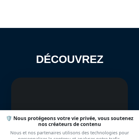
DÉCOUVREZ
🛡️ Nous protégeons votre vie privée, vous soutenez
nos créateurs de contenu
Highlight Pro
Skydiving Team
Nous et nos partenaires utilisons des technologies pour
personnaliser le contenu et analyser notre trafic.