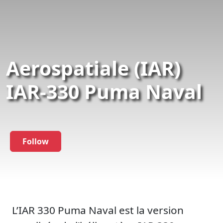
Aerospatiale (IAR)
IAR-330 Puma Naval
Follow
L’IAR 330 Puma Naval est la version