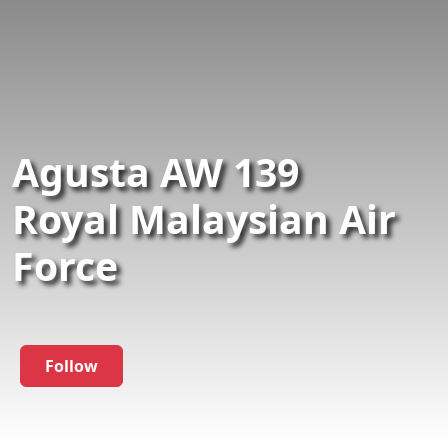
Agusta AW 139
Royal Malaysian Air
Force
Follow